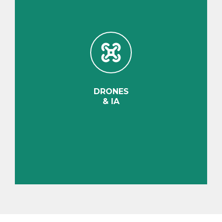
DRONES
& IA
Découvrir
DRONES
& IA